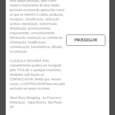
seus dados pessoais, bem como
realize o tratamento de seus dados
pessoais envolvendo operações como
CADASTRE-SE
as que se referem à coleta, produção,
recepção, classificação, utilização ,
Receba novidades por e-mail:
acesso, reprodução, transmissão,
distribuição, processamento,
arquivamento, armazenamento,
eliminação, avaliação ou controle da
PROSSEGUIR
informação, modificação,
comunicação, transferência, difusão
CADASTRAR
ou extração.
CLÁUSULA SEGUNDA: Este
consentimento poderá ser revogado
pelo TITULAR, a qualquer momento,
mediante solicitação ao
CONTROLADOR. Sendo que, nesses
casos, o CONTROLADOR buscará pela
exclusão em prazo razoável.
ÁREA DO LOJISTA
West Plaza Shopping - Av. Francisco
Matarazzo - Água Branca, São Paulo -
SP