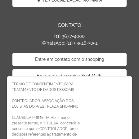
VER LOCALIZAÇÃO NO MAPA
CONTATO
(11) 3677-4000
WhatsApp: (11) 94516-3051
Entre em contato com o shopping
Faça parte da equipe Soul Malls
TERMO DE CONSENTIMENTO PARA
TRATAMENTO DE DADOS PESSOAIS
Faça parte da equipe West Plaza
CONTROLADOR: ASSOCIAÇÃO DOS
LOJISTAS DO WEST PLAZA SHOPPING
Politica de privacidade
CLÁUSULA PRIMEIRA: Ao firmar o
presente termo, o TITULAR, concorda e
Código de Ética de Parceiros
consente que o CONTROLADOR tome
decisões referentes ao tratamento de