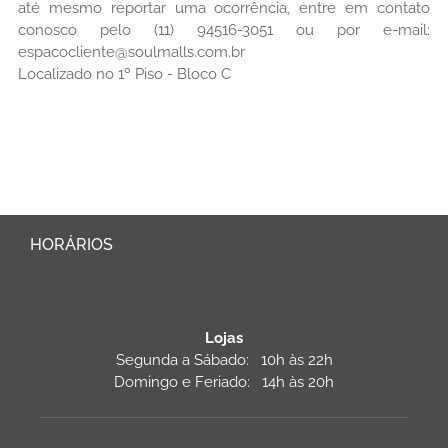
até mesmo reportar uma ocorrência, entre em contato
conosco pelo (11) 94516-3051 ou por e-mail:
espacocliente@soulmalls.com.br
Localizado no 1º Piso - Bloco C
HORÁRIOS
Lojas
Segunda a Sábado: 10h às 22h
Domingo e Feriado: 14h às 20h