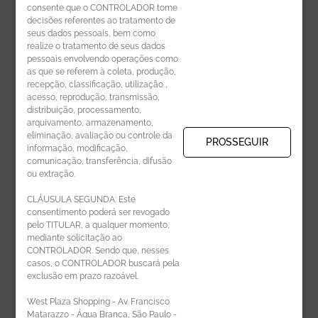
consente que o CONTROLADOR tome
decisões referentes ao tratamento de
seus dados pessoais, bem como
realize o tratamento de seus dados
pessoais envolvendo operações como
CADASTRE-SE
as que se referem à coleta, produção,
recepção, classificação, utilização ,
Receba novidades por e-mail:
acesso, reprodução, transmissão,
distribuição, processamento,
arquivamento, armazenamento,
eliminação, avaliação ou controle da
PROSSEGUIR
informação, modificação,
comunicação, transferência, difusão
CADASTRAR
ou extração.
CLÁUSULA SEGUNDA: Este
consentimento poderá ser revogado
pelo TITULAR, a qualquer momento,
mediante solicitação ao
CONTROLADOR. Sendo que, nesses
casos, o CONTROLADOR buscará pela
exclusão em prazo razoável.
ÁREA DO LOJISTA
West Plaza Shopping - Av. Francisco
Matarazzo - Água Branca, São Paulo -