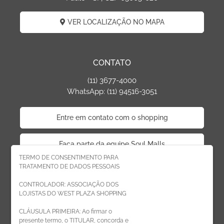
VER LOCALIZAÇÃO NO MAPA
CONTATO
(11) 3677-4000
WhatsApp: (11) 94516-3051
Entre em contato com o shopping
Faça parte da equipe Soul Malls
TERMO DE CONSENTIMENTO PARA
TRATAMENTO DE DADOS PESSOAIS
Faça parte da equipe West Plaza
CONTROLADOR: ASSOCIAÇÃO DOS
LOJISTAS DO WEST PLAZA SHOPPING
Politica de privacidade
CLÁUSULA PRIMEIRA: Ao firmar o
presente termo, o TITULAR, concorda e
Código de Ética de Parceiros