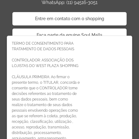
WhatsApp: (11) 94516-3051
Entre em contato com o shopping
Faça parte da equipe Soul Malls
TERMO DE CONSENTIMENTO PARA
TRATAMENTO DE DADOS PESSOAIS
Faça parte da equipe West Plaza
CONTROLADOR: ASSOCIAÇÃO DOS
LOJISTAS DO WEST PLAZA SHOPPING
Politica de privacidade
CLÁUSULA PRIMEIRA: Ao firmar o
presente termo, o TITULAR, concorda e
Código de Ética de Parceiros
consente que o CONTROLADOR tome
decisões referentes ao tratamento de
seus dados pessoais, bem como
realize o tratamento de seus dados
pessoais envolvendo operações como
CADASTRE-SE
as que se referem à coleta, produção,
recepção, classificação, utilização ,
Receba novidades por e-mail:
acesso, reprodução, transmissão,
distribuição, processamento,
arquivamento, armazenamento,