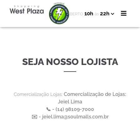
10h
22h
ABERTO
às
SEJA NOSSO LOJISTA
Comercialização de Lojas:
Comercialização Lojas:
Jeiel Lima
📞 - (14) 98109-7000
✉️ - jeiel.lima@soulmalls.com.br