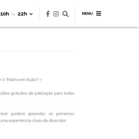
10h
22h
MENU
às
m o “Patins em Ação”! ✨
ões gratuitos de patinação para todas
 você poderá aprender os primeiros
m uma experiência cheia de diversão!