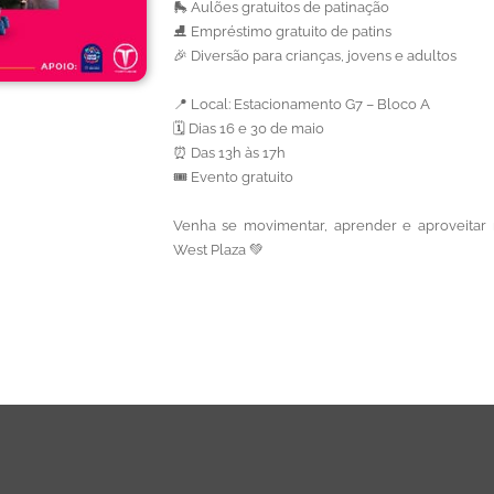
🛼 Aulões gratuitos de patinação
⛸️ Empréstimo gratuito de patins
🎉 Diversão para crianças, jovens e adultos
📍 Local: Estacionamento G7 – Bloco A
🗓️ Dias 16 e 30 de maio
⏰ Das 13h às 17h
🎟️ Evento gratuito
Venha se movimentar, aprender e aproveitar
West Plaza 💚