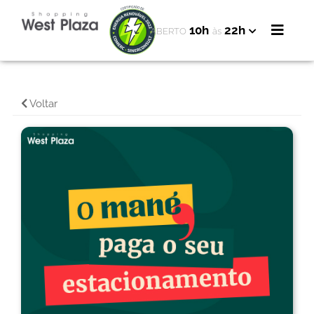
10h
22h
ABERTO
às
Voltar