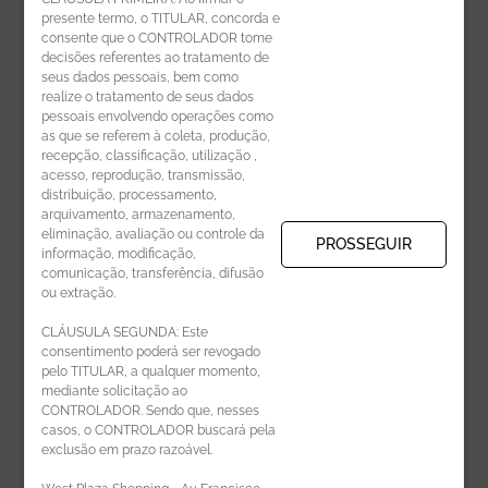
presente termo, o TITULAR, concorda e
Código de Ética de Parceiros
consente que o CONTROLADOR tome
decisões referentes ao tratamento de
seus dados pessoais, bem como
realize o tratamento de seus dados
pessoais envolvendo operações como
CADASTRE-SE
as que se referem à coleta, produção,
recepção, classificação, utilização ,
Receba novidades por e-mail:
acesso, reprodução, transmissão,
distribuição, processamento,
arquivamento, armazenamento,
eliminação, avaliação ou controle da
PROSSEGUIR
informação, modificação,
comunicação, transferência, difusão
CADASTRAR
ou extração.
CLÁUSULA SEGUNDA: Este
consentimento poderá ser revogado
pelo TITULAR, a qualquer momento,
mediante solicitação ao
CONTROLADOR. Sendo que, nesses
casos, o CONTROLADOR buscará pela
exclusão em prazo razoável.
ÁREA DO LOJISTA