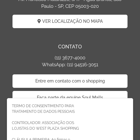
Paulo - SP, CEP 05003-020
VER LOCALIZAÇÃO NO MAPA
CONTATO
(11) 3677-4000
WhatsApp: (11) 94516-3051
Entre em contato com o shopping
Faça parte da equipe Soul Malls
TERMO DE CONSENTIMENTO PARA
TRATAMENTO DE DADOS PESSOAIS
Faça parte da equipe West Plaza
CONTROLADOR: ASSOCIAÇÃO DOS
LOJISTAS DO WEST PLAZA SHOPPING
Politica de privacidade
CLÁUSULA PRIMEIRA: Ao firmar o