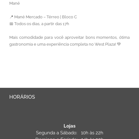
Mané
📍 Mané Mercado – Térreo | Bloco C
📅 Todos os dias, a partir das 17h
Mais comodidade para você aproveitar bons momentos, ótima
gastronomia e uma experiência completa no West Plaza! 💚
HORÁRIOS
Lojas
Segunda a Sábado: 10h às 22h