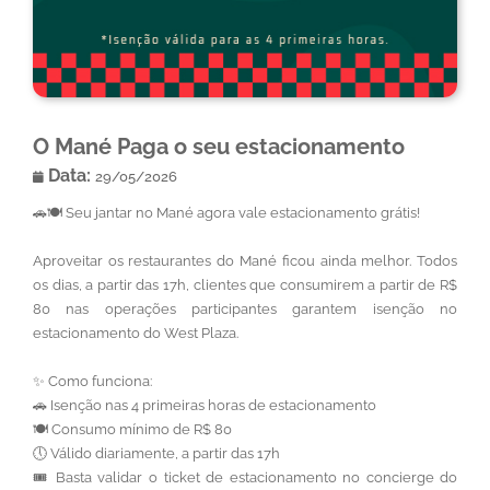
O Mané Paga o seu estacionamento
Data:
29/05/2026
🚗🍽️ Seu jantar no Mané agora vale estacionamento grátis!
Aproveitar os restaurantes do Mané ficou ainda melhor. Todos
os dias, a partir das 17h, clientes que consumirem a partir de R$
80 nas operações participantes garantem isenção no
estacionamento do West Plaza.
✨ Como funciona:
🚗 Isenção nas 4 primeiras horas de estacionamento
🍽️ Consumo mínimo de R$ 80
🕔 Válido diariamente, a partir das 17h
🎟️ Basta validar o ticket de estacionamento no concierge do