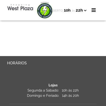
10h
22h
ABERTO
às
HORÁRIOS
Lojas
Segunda a Sábado: 10h às 22h
Domingo e Feriado: 14h às 20h