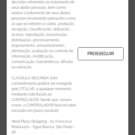
decisões referentes ao tratamento de
seus dados pessoais, bem como
realize o tratamento de seus dados
pessoais envolvendo operações como
CADASTRE-SE
as que se referem à coleta, produção,
recepção, classificação, utilização ,
Receba novidades por e-mail:
acesso, reprodução, transmissão,
distribuição, processamento,
arquivamento, armazenamento,
eliminação, avaliação ou controle da
PROSSEGUIR
informação, modificação,
comunicação, transferência, difusão
CADASTRAR
ou extração.
CLÁUSULA SEGUNDA: Este
consentimento poderá ser revogado
pelo TITULAR, a qualquer momento,
mediante solicitação ao
CONTROLADOR. Sendo que, nesses
casos, o CONTROLADOR buscará pela
exclusão em prazo razoável.
ÁREA DO LOJISTA
West Plaza Shopping - Av. Francisco
Matarazzo - Água Branca, São Paulo -
SP