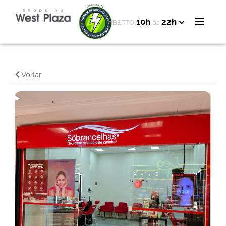
10h
22h
ABERTO
às
Voltar