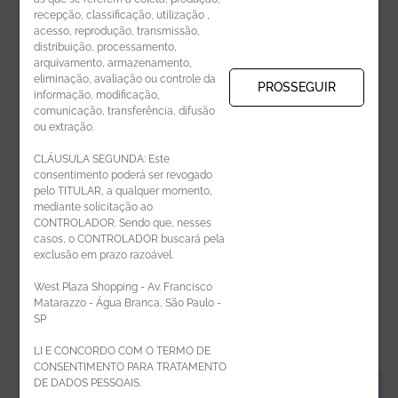
recepção, classificação, utilização ,
Receba novidades por e-mail:
acesso, reprodução, transmissão,
distribuição, processamento,
arquivamento, armazenamento,
eliminação, avaliação ou controle da
PROSSEGUIR
informação, modificação,
comunicação, transferência, difusão
CADASTRAR
ou extração.
CLÁUSULA SEGUNDA: Este
consentimento poderá ser revogado
pelo TITULAR, a qualquer momento,
mediante solicitação ao
CONTROLADOR. Sendo que, nesses
casos, o CONTROLADOR buscará pela
exclusão em prazo razoável.
ÁREA DO LOJISTA
West Plaza Shopping - Av. Francisco
Matarazzo - Água Branca, São Paulo -
SP
LI E CONCORDO COM O TERMO DE
CONSENTIMENTO PARA TRATAMENTO
DE DADOS PESSOAIS.