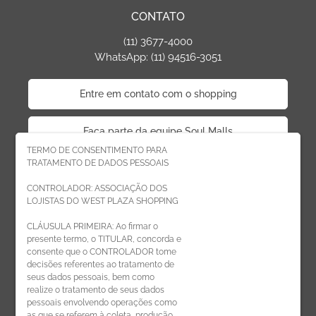
CONTATO
(11) 3677-4000
WhatsApp: (11) 94516-3051
Entre em contato com o shopping
Faça parte da equipe Soul Malls
TERMO DE CONSENTIMENTO PARA
TRATAMENTO DE DADOS PESSOAIS
Faça parte da equipe West Plaza
CONTROLADOR: ASSOCIAÇÃO DOS
LOJISTAS DO WEST PLAZA SHOPPING
Politica de privacidade
CLÁUSULA PRIMEIRA: Ao firmar o
presente termo, o TITULAR, concorda e
Código de Ética de Parceiros
consente que o CONTROLADOR tome
decisões referentes ao tratamento de
seus dados pessoais, bem como
realize o tratamento de seus dados
pessoais envolvendo operações como
CADASTRE-SE
as que se referem à coleta, produção,