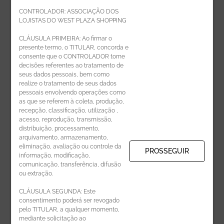
CONTROLADOR: ASSOCIAÇÃO DOS
LOJISTAS DO WEST PLAZA SHOPPING
Politica de privacidade
CLÁUSULA PRIMEIRA: Ao firmar o
presente termo, o TITULAR, concorda e
Código de Ética de Parceiros
consente que o CONTROLADOR tome
decisões referentes ao tratamento de
seus dados pessoais, bem como
realize o tratamento de seus dados
pessoais envolvendo operações como
CADASTRE-SE
as que se referem à coleta, produção,
recepção, classificação, utilização ,
Receba novidades por e-mail:
acesso, reprodução, transmissão,
distribuição, processamento,
arquivamento, armazenamento,
eliminação, avaliação ou controle da
PROSSEGUIR
informação, modificação,
comunicação, transferência, difusão
CADASTRAR
ou extração.
CLÁUSULA SEGUNDA: Este
consentimento poderá ser revogado
pelo TITULAR, a qualquer momento,
mediante solicitação ao