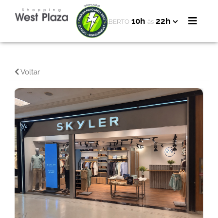
10h
22h
ABERTO
às
Voltar