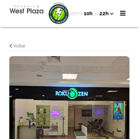
10h
22h
ABERTO
às
Voltar