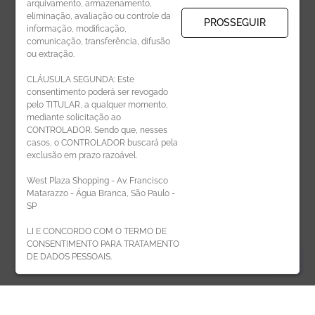
arquivamento, armazenamento,
eliminação, avaliação ou controle da
PROSSEGUIR
informação, modificação,
comunicação, transferência, difusão
CADASTRAR
ou extração.
CLÁUSULA SEGUNDA: Este
consentimento poderá ser revogado
pelo TITULAR, a qualquer momento,
mediante solicitação ao
CONTROLADOR. Sendo que, nesses
casos, o CONTROLADOR buscará pela
exclusão em prazo razoável.
ÁREA DO LOJISTA
West Plaza Shopping - Av. Francisco
Matarazzo - Água Branca, São Paulo -
SP
LI E CONCORDO COM O TERMO DE
CONSENTIMENTO PARA TRATAMENTO
DE DADOS PESSOAIS.