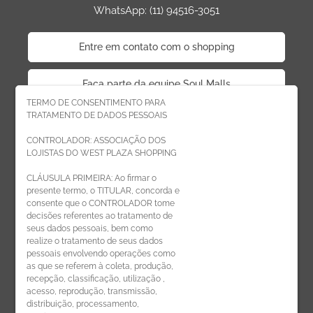
WhatsApp: (11) 94516-3051
Entre em contato com o shopping
Faça parte da equipe Soul Malls
TERMO DE CONSENTIMENTO PARA
TRATAMENTO DE DADOS PESSOAIS
Faça parte da equipe West Plaza
CONTROLADOR: ASSOCIAÇÃO DOS
LOJISTAS DO WEST PLAZA SHOPPING
Politica de privacidade
CLÁUSULA PRIMEIRA: Ao firmar o
presente termo, o TITULAR, concorda e
Código de Ética de Parceiros
consente que o CONTROLADOR tome
decisões referentes ao tratamento de
seus dados pessoais, bem como
realize o tratamento de seus dados
pessoais envolvendo operações como
CADASTRE-SE
as que se referem à coleta, produção,
recepção, classificação, utilização ,
Receba novidades por e-mail:
acesso, reprodução, transmissão,
distribuição, processamento,