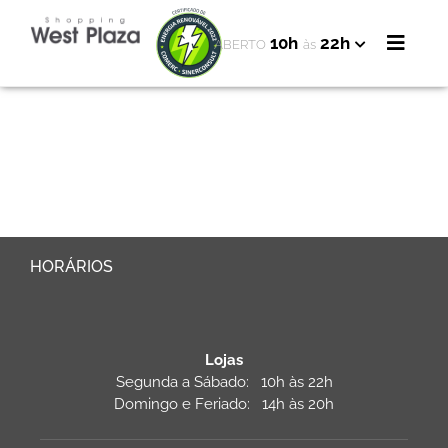
10h
22h
ABERTO
às
HORÁRIOS
Lojas
Segunda a Sábado: 10h às 22h
Domingo e Feriado: 14h às 20h