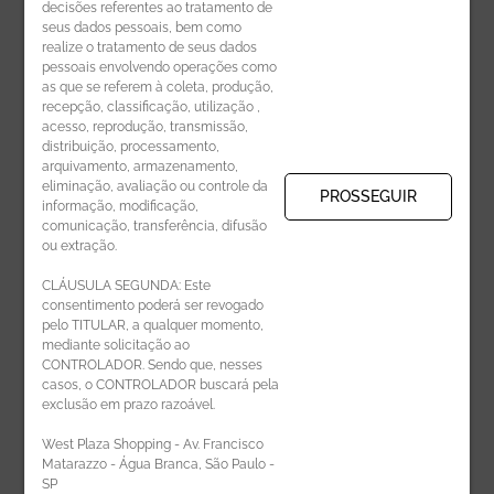
decisões referentes ao tratamento de
seus dados pessoais, bem como
realize o tratamento de seus dados
pessoais envolvendo operações como
CADASTRE-SE
as que se referem à coleta, produção,
recepção, classificação, utilização ,
Receba novidades por e-mail:
acesso, reprodução, transmissão,
distribuição, processamento,
arquivamento, armazenamento,
eliminação, avaliação ou controle da
PROSSEGUIR
informação, modificação,
comunicação, transferência, difusão
CADASTRAR
ou extração.
CLÁUSULA SEGUNDA: Este
consentimento poderá ser revogado
pelo TITULAR, a qualquer momento,
mediante solicitação ao
CONTROLADOR. Sendo que, nesses
casos, o CONTROLADOR buscará pela
exclusão em prazo razoável.
ÁREA DO LOJISTA
West Plaza Shopping - Av. Francisco
Matarazzo - Água Branca, São Paulo -
SP