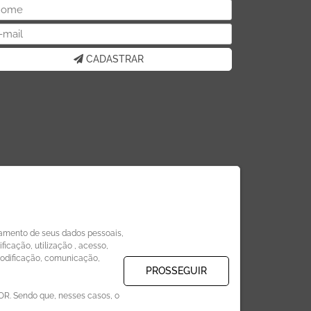
CADASTRAR
amento de seus dados pessoais,
icação, utilização , acesso,
modificação, comunicação,
PROSSEGUIR
. Sendo que, nesses casos, o