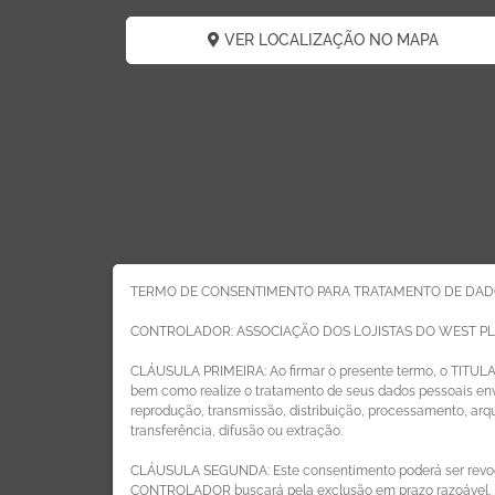
VER LOCALIZAÇÃO NO MAPA
TERMO DE CONSENTIMENTO PARA TRATAMENTO DE DAD
CONTROLADOR: ASSOCIAÇÃO DOS LOJISTAS DO WEST P
CLÁUSULA PRIMEIRA: Ao firmar o presente termo, o TITUL
bem como realize o tratamento de seus dados pessoais envo
reprodução, transmissão, distribuição, processamento, ar
transferência, difusão ou extração.
CLÁUSULA SEGUNDA: Este consentimento poderá ser revog
ÁREA DO LOJISTA
CONTROLADOR buscará pela exclusão em prazo razoável.