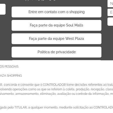
Entre em contato com o shopping
Faça parte da equipe Soul Malls
Faça parte da equipe West Plaza
Politica de privacidade
Código de Ética de Parceiros
OS PESSOAIS
LAZA SHOPPING
AR, concorda e consente que o CONTROLADOR tome decisões referentes ao trat
lvendo operações como as que se referem à coleta, produção, recepção, classif
quivamento, armazenamento, eliminação, avaliação ou controle da informação, 
ado pelo TITULAR, a qualquer momento, mediante solicitação ao CONTROLADOR