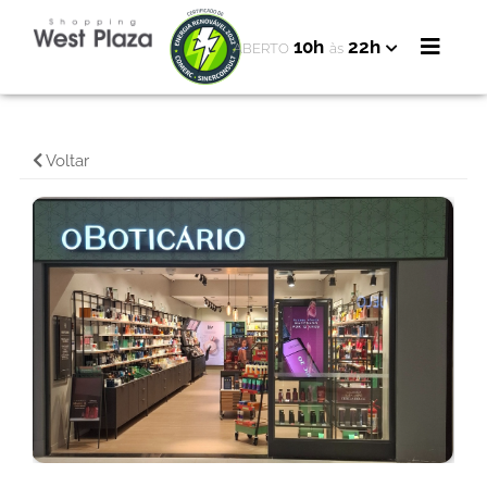
10h
22h
ABERTO
às
Voltar