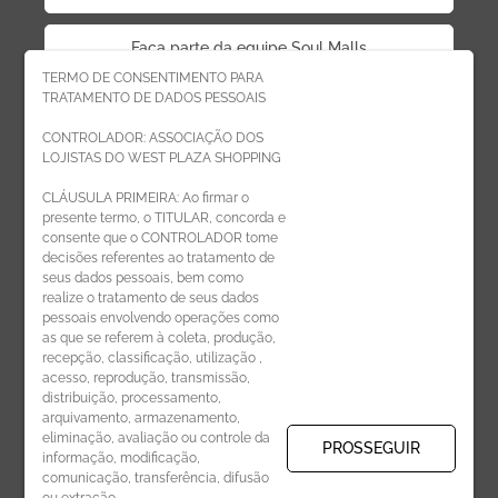
Faça parte da equipe Soul Malls
TERMO DE CONSENTIMENTO PARA
TRATAMENTO DE DADOS PESSOAIS
Faça parte da equipe West Plaza
CONTROLADOR: ASSOCIAÇÃO DOS
LOJISTAS DO WEST PLAZA SHOPPING
Politica de privacidade
CLÁUSULA PRIMEIRA: Ao firmar o
presente termo, o TITULAR, concorda e
Código de Ética de Parceiros
consente que o CONTROLADOR tome
decisões referentes ao tratamento de
seus dados pessoais, bem como
realize o tratamento de seus dados
pessoais envolvendo operações como
CADASTRE-SE
as que se referem à coleta, produção,
recepção, classificação, utilização ,
Receba novidades por e-mail:
acesso, reprodução, transmissão,
distribuição, processamento,
arquivamento, armazenamento,
eliminação, avaliação ou controle da
PROSSEGUIR
informação, modificação,
comunicação, transferência, difusão
CADASTRAR