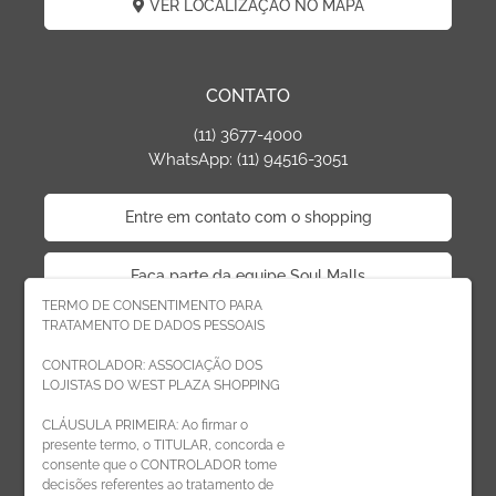
VER LOCALIZAÇÃO NO MAPA
CONTATO
(11) 3677-4000
WhatsApp: (11) 94516-3051
Entre em contato com o shopping
Faça parte da equipe Soul Malls
TERMO DE CONSENTIMENTO PARA
TRATAMENTO DE DADOS PESSOAIS
Faça parte da equipe West Plaza
CONTROLADOR: ASSOCIAÇÃO DOS
LOJISTAS DO WEST PLAZA SHOPPING
Politica de privacidade
CLÁUSULA PRIMEIRA: Ao firmar o
presente termo, o TITULAR, concorda e
Código de Ética de Parceiros
consente que o CONTROLADOR tome
decisões referentes ao tratamento de