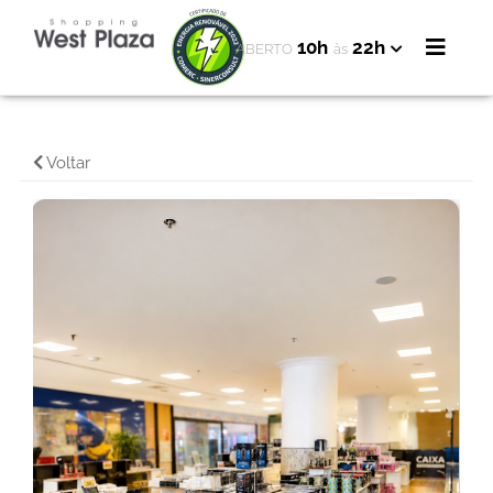
10h
22h
ABERTO
às
Voltar