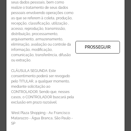
seus dados pessoais, bem como
realize o tratamento de seus dados
pessoais envolvendo operações como
CADASTRE-SE
as que se referem à coleta, produção,
recepção, classificação, utilização ,
Receba novidades por e-mail:
acesso, reprodução, transmissão,
distribuição, processamento,
arquivamento, armazenamento,
eliminação, avaliação ou controle da
PROSSEGUIR
informação, modificação,
comunicação, transferência, difusão
CADASTRAR
ou extração.
CLÁUSULA SEGUNDA: Este
consentimento poderá ser revogado
pelo TITULAR, a qualquer momento,
mediante solicitação ao
CONTROLADOR. Sendo que, nesses
casos, o CONTROLADOR buscará pela
exclusão em prazo razoável.
ÁREA DO LOJISTA
West Plaza Shopping - Av. Francisco
Matarazzo - Água Branca, São Paulo -
SP