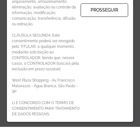
arquivamento, armazenamento,
eliminação, avaliação ou controle da
PROSSEGUIR
informação, modificação,
comunicação, transferência, difusão
CADASTRAR
ou extração.
CLÁUSULA SEGUNDA: Este
consentimento poderá ser revogado
pelo TITULAR, a qualquer momento,
mediante solicitação ao
CONTROLADOR. Sendo que, nesses
casos, o CONTROLADOR buscará pela
exclusão em prazo razoável.
ÁREA DO LOJISTA
West Plaza Shopping - Av. Francisco
Matarazzo - Água Branca, São Paulo -
SP
LI E CONCORDO COM O TERMO DE
CONSENTIMENTO PARA TRATAMENTO
DE DADOS PESSOAIS.