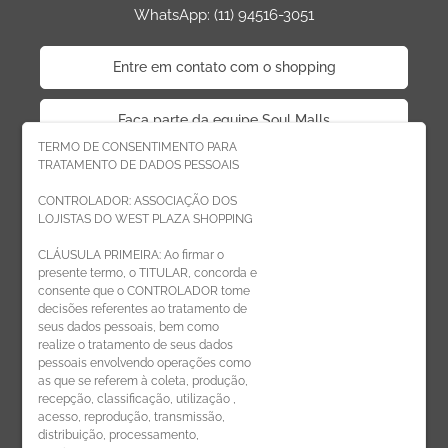
WhatsApp: (11) 94516-3051
Entre em contato com o shopping
Faça parte da equipe Soul Malls
TERMO DE CONSENTIMENTO PARA
TRATAMENTO DE DADOS PESSOAIS
Faça parte da equipe West Plaza
CONTROLADOR: ASSOCIAÇÃO DOS
LOJISTAS DO WEST PLAZA SHOPPING
Politica de privacidade
CLÁUSULA PRIMEIRA: Ao firmar o
presente termo, o TITULAR, concorda e
Código de Ética de Parceiros
consente que o CONTROLADOR tome
decisões referentes ao tratamento de
seus dados pessoais, bem como
realize o tratamento de seus dados
pessoais envolvendo operações como
CADASTRE-SE
as que se referem à coleta, produção,
recepção, classificação, utilização ,
Receba novidades por e-mail:
acesso, reprodução, transmissão,
distribuição, processamento,