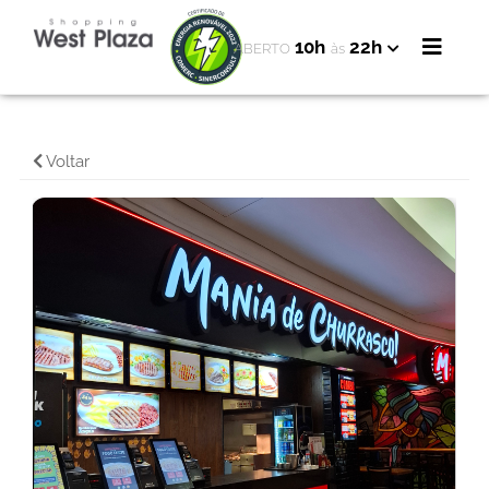
10h
22h
ABERTO
às
Voltar