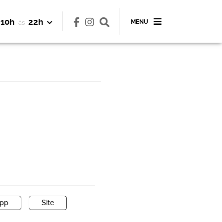
10h
22h
MENU
às
pp
Site