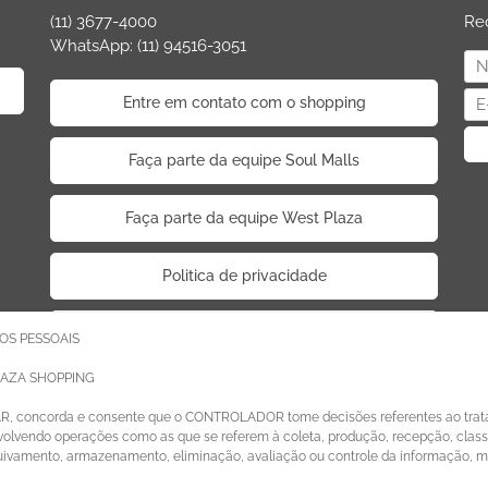
(11) 3677-4000
Re
WhatsApp: (11) 94516-3051
Entre em contato com o shopping
Faça parte da equipe Soul Malls
Faça parte da equipe West Plaza
Politica de privacidade
Código de Ética de Parceiros
OS PESSOAIS
LAZA SHOPPING
AR, concorda e consente que o CONTROLADOR tome decisões referentes ao trat
lvendo operações como as que se referem à coleta, produção, recepção, classif
quivamento, armazenamento, eliminação, avaliação ou controle da informação, 