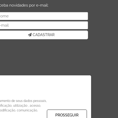
ceba novidades por e-mail:
CADASTRAR
amento de seus dados pessoais,
icação, utilização , acesso,
modificação, comunicação,
PROSSEGUIR