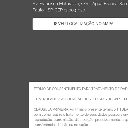
Av. Francisco Matarazzo, s/n - Água Branca, São
Paulo - SP, CEP 05003-020
VER LOCALIZAÇÃO NO MAPA
TERMO DE CONSENTIMENTO PARA TRATAMENTO DE DAD
CONTROLADOR: ASSOCIAÇÃO DOS LOJISTAS DO WEST P
CLÁUSULA PRIMEIRA: Ao firmar o presente termo, o TITUL
bem como realize o tratamento de seus dados pessoais envo
reprodução, transmissão, distribuição, processamento, ar
transferência, difusão ou extração.