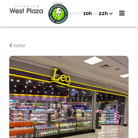
10h
22h
ABERTO
às
Voltar