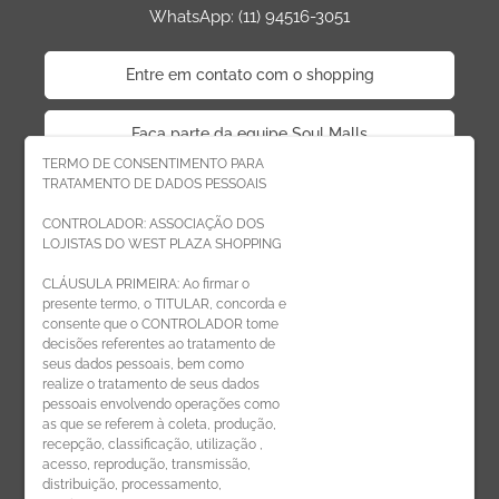
WhatsApp: (11) 94516-3051
Entre em contato com o shopping
Faça parte da equipe Soul Malls
TERMO DE CONSENTIMENTO PARA
TRATAMENTO DE DADOS PESSOAIS
Faça parte da equipe West Plaza
CONTROLADOR: ASSOCIAÇÃO DOS
LOJISTAS DO WEST PLAZA SHOPPING
Politica de privacidade
CLÁUSULA PRIMEIRA: Ao firmar o
presente termo, o TITULAR, concorda e
Código de Ética de Parceiros
consente que o CONTROLADOR tome
decisões referentes ao tratamento de
seus dados pessoais, bem como
realize o tratamento de seus dados
pessoais envolvendo operações como
CADASTRE-SE
as que se referem à coleta, produção,
recepção, classificação, utilização ,
Receba novidades por e-mail:
acesso, reprodução, transmissão,
distribuição, processamento,