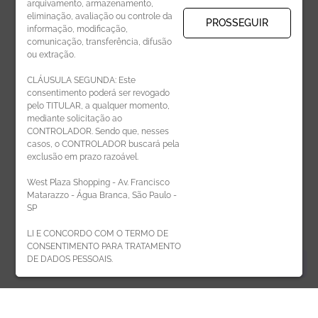
arquivamento, armazenamento,
eliminação, avaliação ou controle da
PROSSEGUIR
informação, modificação,
comunicação, transferência, difusão
CADASTRAR
ou extração.
CLÁUSULA SEGUNDA: Este
consentimento poderá ser revogado
pelo TITULAR, a qualquer momento,
mediante solicitação ao
CONTROLADOR. Sendo que, nesses
casos, o CONTROLADOR buscará pela
exclusão em prazo razoável.
ÁREA DO LOJISTA
West Plaza Shopping - Av. Francisco
Matarazzo - Água Branca, São Paulo -
SP
LI E CONCORDO COM O TERMO DE
CONSENTIMENTO PARA TRATAMENTO
DE DADOS PESSOAIS.