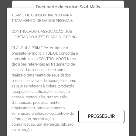
Faça parte da equipe Soul Malls
TERMO DE CONSENTIMENTO PARA
TRATAMENTO DE DADOS PESSOAIS
Faça parte da equipe West Plaza
CONTROLADOR: ASSOCIAÇÃO DOS
LOJISTAS DO WEST PLAZA SHOPPING
Politica de privacidade
CLÁUSULA PRIMEIRA: Ao firmar o
presente termo, o TITULAR, concorda e
Código de Ética de Parceiros
consente que o CONTROLADOR tome
decisões referentes ao tratamento de
seus dados pessoais, bem como
realize o tratamento de seus dados
pessoais envolvendo operações como
CADASTRE-SE
as que se referem à coleta, produção,
recepção, classificação, utilização ,
Receba novidades por e-mail:
acesso, reprodução, transmissão,
distribuição, processamento,
arquivamento, armazenamento,
eliminação, avaliação ou controle da
PROSSEGUIR
informação, modificação,
comunicação, transferência, difusão
CADASTRAR
ou extração.