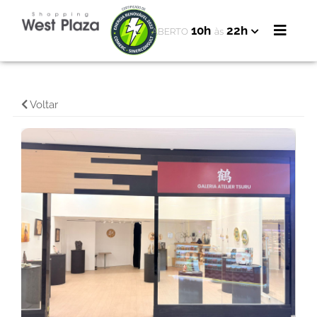
10h
22h
ABERTO
às
Voltar