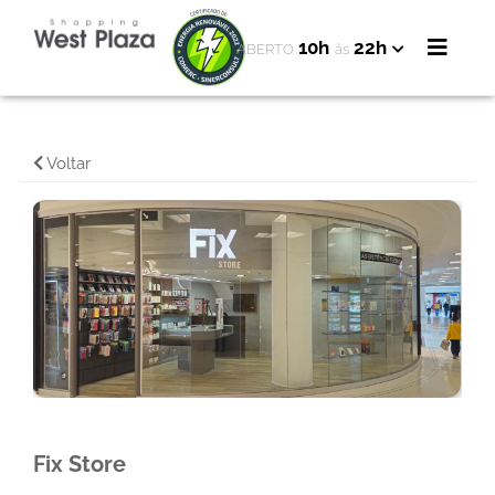
10h
22h
ABERTO
às
Voltar
Fix Store