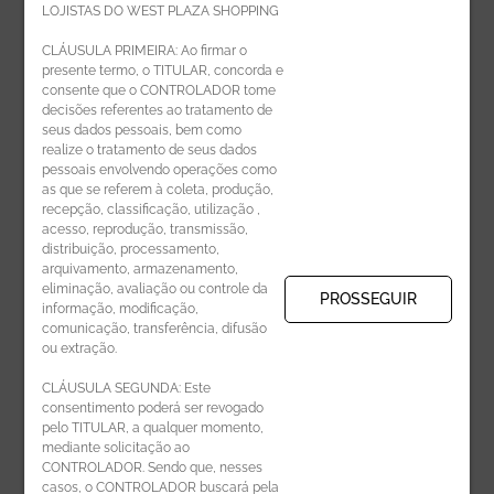
LOJISTAS DO WEST PLAZA SHOPPING
Politica de privacidade
CLÁUSULA PRIMEIRA: Ao firmar o
presente termo, o TITULAR, concorda e
Código de Ética de Parceiros
consente que o CONTROLADOR tome
decisões referentes ao tratamento de
seus dados pessoais, bem como
realize o tratamento de seus dados
pessoais envolvendo operações como
CADASTRE-SE
as que se referem à coleta, produção,
recepção, classificação, utilização ,
Receba novidades por e-mail:
acesso, reprodução, transmissão,
distribuição, processamento,
arquivamento, armazenamento,
eliminação, avaliação ou controle da
PROSSEGUIR
informação, modificação,
comunicação, transferência, difusão
CADASTRAR
ou extração.
CLÁUSULA SEGUNDA: Este
consentimento poderá ser revogado
pelo TITULAR, a qualquer momento,
mediante solicitação ao
CONTROLADOR. Sendo que, nesses
casos, o CONTROLADOR buscará pela