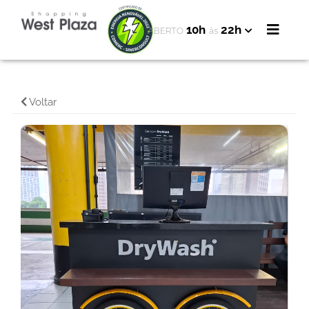
10h
22h
ABERTO
às
Voltar