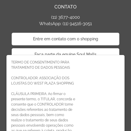
CONTATO
(11) 3677-4000
WhatsApp: (11) 94516-3051
Entre em contato com o shopping
Faça parte da equipe Soul Malls
TERMO DE CONSENTIMENTO PARA
TRATAMENTO DE DADOS PESSOAIS
Faça parte da equipe West Plaza
CONTROLADOR: ASSOCIAÇÃO DOS
LOJISTAS DO WEST PLAZA SHOPPING
Politica de privacidade
CLÁUSULA PRIMEIRA: Ao firmar o
presente termo, o TITULAR, concorda e
Código de Ética de Parceiros
consente que o CONTROLADOR tome
decisões referentes ao tratamento de
seus dados pessoais, bem como
realize o tratamento de seus dados
pessoais envolvendo operações como
CADASTRE-SE
as que se referem à coleta, produção,