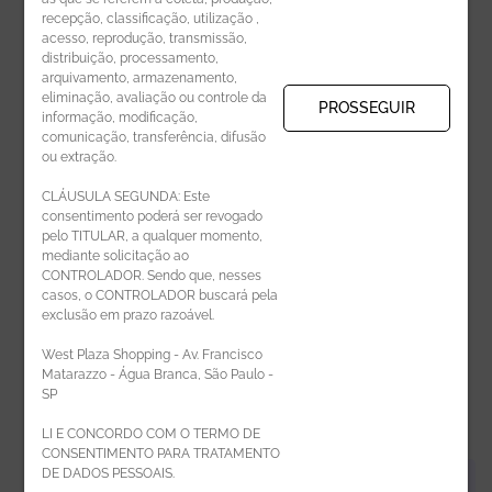
recepção, classificação, utilização ,
Receba novidades por e-mail:
acesso, reprodução, transmissão,
distribuição, processamento,
arquivamento, armazenamento,
eliminação, avaliação ou controle da
PROSSEGUIR
informação, modificação,
comunicação, transferência, difusão
CADASTRAR
ou extração.
CLÁUSULA SEGUNDA: Este
consentimento poderá ser revogado
pelo TITULAR, a qualquer momento,
mediante solicitação ao
CONTROLADOR. Sendo que, nesses
casos, o CONTROLADOR buscará pela
exclusão em prazo razoável.
ÁREA DO LOJISTA
West Plaza Shopping - Av. Francisco
Matarazzo - Água Branca, São Paulo -
SP
LI E CONCORDO COM O TERMO DE
CONSENTIMENTO PARA TRATAMENTO
DE DADOS PESSOAIS.