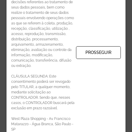
decisões referentes ao tratamento de
seus dados pessoais, bem como
realize o tratamento de seus dados
pessoais envolvendo operações como
CADASTRE-SE
as que se referem à coleta, produção,
recepção, classificação, utilização ,
Receba novidades por e-mail:
acesso, reprodução, transmissão,
distribuição, processamento,
arquivamento, armazenamento,
eliminação, avaliação ou controle da
PROSSEGUIR
informação, modificação,
comunicação, transferência, difusão
CADASTRAR
ou extração.
CLÁUSULA SEGUNDA: Este
consentimento poderá ser revogado
pelo TITULAR, a qualquer momento,
mediante solicitação ao
CONTROLADOR. Sendo que, nesses
casos, o CONTROLADOR buscará pela
exclusão em prazo razoável.
ÁREA DO LOJISTA
West Plaza Shopping - Av. Francisco
Matarazzo - Água Branca, São Paulo -
SP