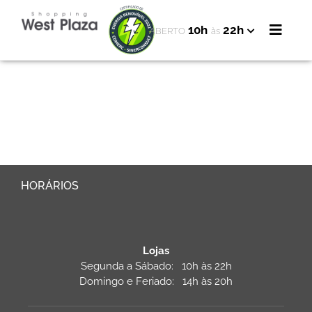
10h
22h
ABERTO
às
HORÁRIOS
Lojas
Segunda a Sábado: 10h às 22h
Domingo e Feriado: 14h às 20h