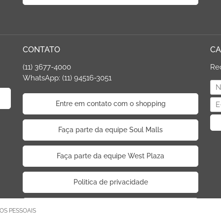
CONTATO
CA
(11) 3677-4000
Re
WhatsApp: (11) 94516-3051
Entre em contato com o shopping
Faça parte da equipe Soul Malls
Faça parte da equipe West Plaza
Politica de privacidade
Código de Ética de Parceiros
OS PESSOAIS