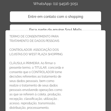
WhatsApp: (11) 94516-3051
Entre em contato com o shopping
Faça parte da equipe Soul Malls
TERMO DE CONSENTIMENTO PARA
TRATAMENTO DE DADOS PESSOAIS
Faça parte da equipe West Plaza
CONTROLADOR: ASSOCIAÇÃO DOS
LOJISTAS DO WEST PLAZA SHOPPING
Politica de privacidade
CLÁUSULA PRIMEIRA: Ao firmar o
presente termo, o TITULAR, concorda e
Código de Ética de Parceiros
consente que o CONTROLADOR tome
decisões referentes ao tratamento de
seus dados pessoais, bem como
realize o tratamento de seus dados
pessoais envolvendo operações como
CADASTRE-SE
as que se referem à coleta, produção,
recepção, classificação, utilização ,
Receba novidades por e-mail:
acesso, reprodução, transmissão,
distribuição, processamento,