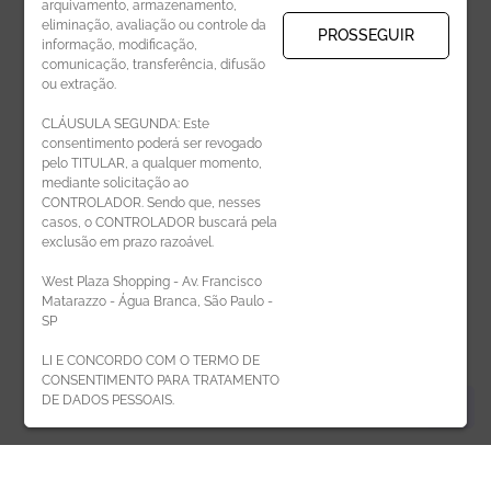
arquivamento, armazenamento,
eliminação, avaliação ou controle da
PROSSEGUIR
informação, modificação,
comunicação, transferência, difusão
CADASTRAR
ou extração.
CLÁUSULA SEGUNDA: Este
consentimento poderá ser revogado
pelo TITULAR, a qualquer momento,
mediante solicitação ao
CONTROLADOR. Sendo que, nesses
casos, o CONTROLADOR buscará pela
exclusão em prazo razoável.
ÁREA DO LOJISTA
West Plaza Shopping - Av. Francisco
Matarazzo - Água Branca, São Paulo -
SP
LI E CONCORDO COM O TERMO DE
CONSENTIMENTO PARA TRATAMENTO
DE DADOS PESSOAIS.