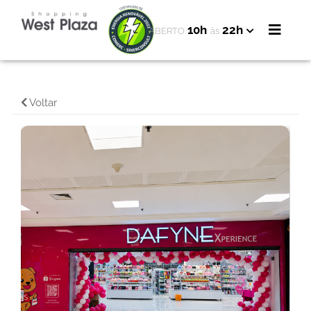
10h
22h
ABERTO
às
Voltar