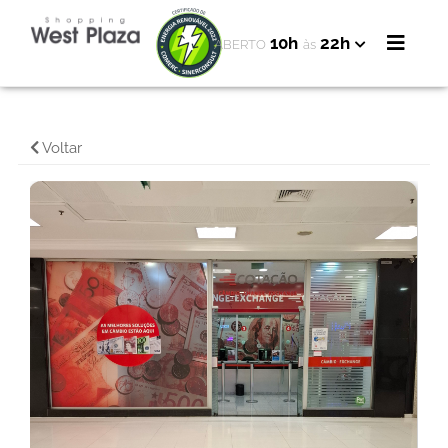
10h
22h
ABERTO
às
Voltar