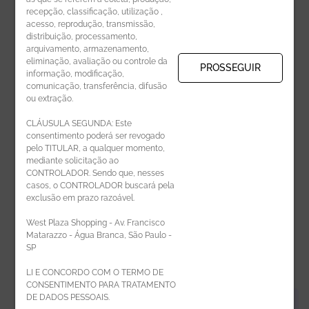
recepção, classificação, utilização ,
Receba novidades por e-mail:
acesso, reprodução, transmissão,
distribuição, processamento,
arquivamento, armazenamento,
eliminação, avaliação ou controle da
PROSSEGUIR
informação, modificação,
comunicação, transferência, difusão
CADASTRAR
ou extração.
CLÁUSULA SEGUNDA: Este
consentimento poderá ser revogado
pelo TITULAR, a qualquer momento,
mediante solicitação ao
CONTROLADOR. Sendo que, nesses
casos, o CONTROLADOR buscará pela
exclusão em prazo razoável.
ÁREA DO LOJISTA
West Plaza Shopping - Av. Francisco
Matarazzo - Água Branca, São Paulo -
SP
LI E CONCORDO COM O TERMO DE
CONSENTIMENTO PARA TRATAMENTO
DE DADOS PESSOAIS.