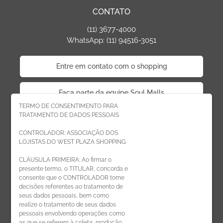
CONTATO
(11) 3677-4000
WhatsApp: (11) 94516-3051
Entre em contato com o shopping
Faça parte da equipe Soul Malls
TERMO DE CONSENTIMENTO PARA
TRATAMENTO DE DADOS PESSOAIS
Faça parte da equipe West Plaza
CONTROLADOR: ASSOCIAÇÃO DOS
LOJISTAS DO WEST PLAZA SHOPPING
Politica de privacidade
CLÁUSULA PRIMEIRA: Ao firmar o
presente termo, o TITULAR, concorda e
Código de Ética de Parceiros
consente que o CONTROLADOR tome
decisões referentes ao tratamento de
seus dados pessoais, bem como
realize o tratamento de seus dados
pessoais envolvendo operações como
CADASTRE-SE
as que se referem à coleta, produção,