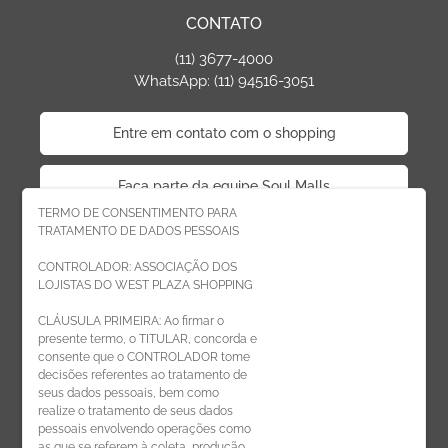
CONTATO
(11) 3677-4000
WhatsApp: (11) 94516-3051
Entre em contato com o shopping
Faça parte da equipe Soul Malls
TERMO DE CONSENTIMENTO PARA
TRATAMENTO DE DADOS PESSOAIS
Faça parte da equipe West Plaza
CONTROLADOR: ASSOCIAÇÃO DOS
LOJISTAS DO WEST PLAZA SHOPPING
Politica de privacidade
CLÁUSULA PRIMEIRA: Ao firmar o
presente termo, o TITULAR, concorda e
Código de Ética de Parceiros
consente que o CONTROLADOR tome
decisões referentes ao tratamento de
seus dados pessoais, bem como
realize o tratamento de seus dados
pessoais envolvendo operações como
CADASTRE-SE
as que se referem à coleta, produção,