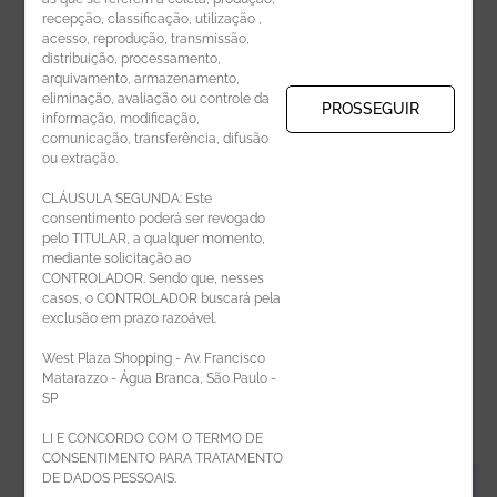
recepção, classificação, utilização ,
Receba novidades por e-mail:
acesso, reprodução, transmissão,
distribuição, processamento,
arquivamento, armazenamento,
eliminação, avaliação ou controle da
PROSSEGUIR
informação, modificação,
comunicação, transferência, difusão
CADASTRAR
ou extração.
CLÁUSULA SEGUNDA: Este
consentimento poderá ser revogado
pelo TITULAR, a qualquer momento,
mediante solicitação ao
CONTROLADOR. Sendo que, nesses
casos, o CONTROLADOR buscará pela
exclusão em prazo razoável.
ÁREA DO LOJISTA
West Plaza Shopping - Av. Francisco
Matarazzo - Água Branca, São Paulo -
SP
LI E CONCORDO COM O TERMO DE
CONSENTIMENTO PARA TRATAMENTO
DE DADOS PESSOAIS.