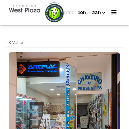
10h
22h
ABERTO
às
Voltar