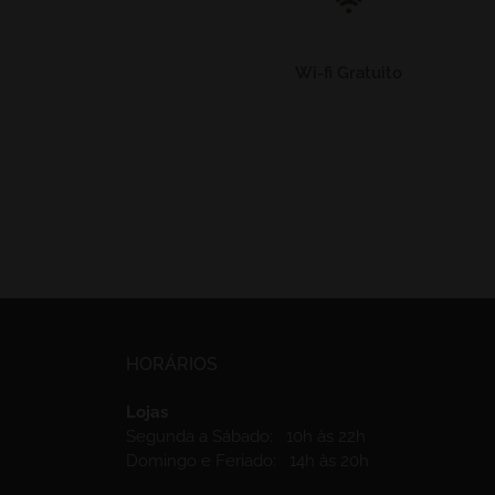
Wi-fi Gratuito
HORÁRIOS
Lojas
Segunda a Sábado: 10h às 22h
Domingo e Feriado: 14h às 20h