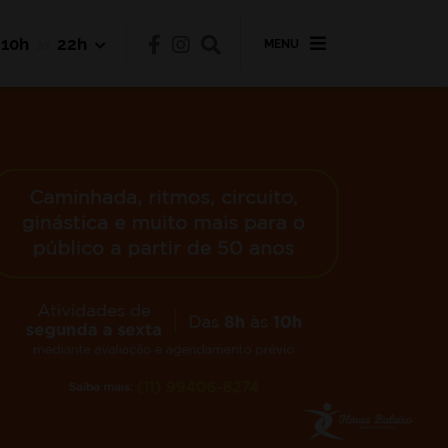
10h
22h
MENU
às