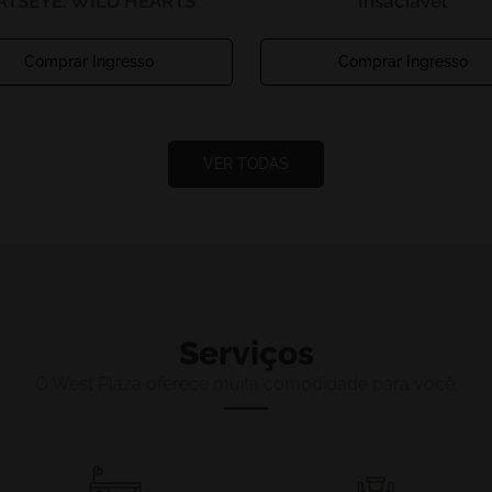
ATSEYE: WILD HEARTS
Insaciável
Comprar Ingresso
Comprar Ingresso
VER TODAS
Serviços
O West Plaza oferece muita comodidade para você.